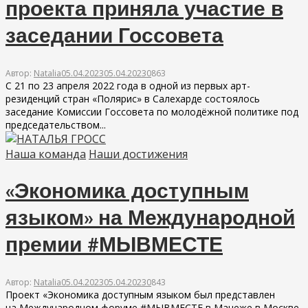
проекта приняла участие в
заседании Госсовета
Автор:
Natalia
05.04.2023
05.04.2023
0
863
С 21 по 23 апреля 2022 года в одной из первых арт-
резиденций стран «Полярис» в Салехарде состоялось
заседание Комиссии Госсовета по молодёжной политике под
председательством...
Наша команда
Наши достижения
«Экономика доступным
языком» на Международной
премии #МЫВМЕСТЕ
Автор:
Natalia
05.04.2023
05.04.2023
0
843
Проект «Экономика доступным языком был представлен
на Международном форуме #МЫВМЕСТЕ в Манеже в Москве.