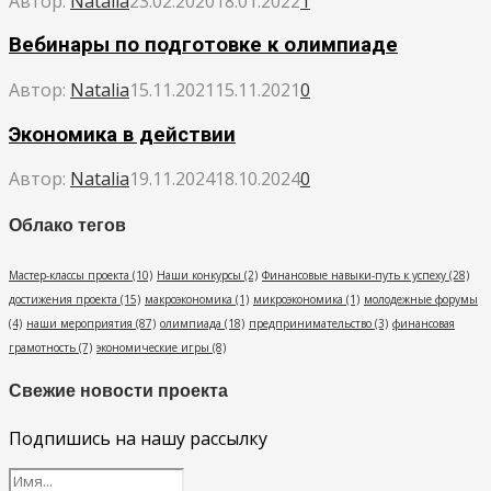
Автор:
Natalia
23.02.2020
18.01.2022
1
Вебинары по подготовке к олимпиаде
Автор:
Natalia
15.11.2021
15.11.2021
0
Экономика в действии
Автор:
Natalia
19.11.2024
18.10.2024
0
Облако тегов
Мастер-классы проекта
(10)
Наши конкурсы
(2)
Финансовые навыки-путь к успеху
(28)
достижения проекта
(15)
макроэкономика
(1)
микроэкономика
(1)
молодежные форумы
(4)
наши мероприятия
(87)
олимпиада
(18)
предпринимательство
(3)
финансовая
грамотность
(7)
экономические игры
(8)
Свежие новости проекта
Подпишись на нашу рассылку