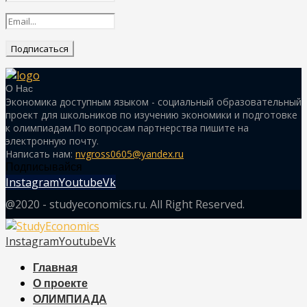
О Нас
Экономика доступным языком - социальный образовательный
проект для школьников по изучению экономики и подготовке
к олимпиадам.По вопросам партнерства пишите на
электронную почту.
Написать нам:
nvgross0605@yandex.ru
Подписывайся
Instagram
Youtube
Vk
@2020 - studyeconomics.ru. All Right Reserved.
Instagram
Youtube
Vk
Главная
О проекте
ОЛИМПИАДА