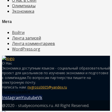
О нас в СМИ
Олимпиады
Экономика
Мета
Войти
Лента записей
Лента комментариев
WordPress.org
О Нас
Экономика доступным языком - социальный образовательный
проект для школьников по изучению экономики и подготовке
к олимпиадам.По вопросам партнерства пишите на
электронную почту.
Написать нам:
nvgross0605@yandex.ru
Подписывайся
Instagram
Youtube
Vk
@2020 - studyeconomics.ru. All Right Reserved.