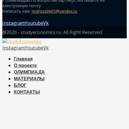
к олимпиадам.По вопросам партнерства пишите на
электронную почту.
Написать нам:
nvgross0605@yandex.ru
Подписывайся
Instagram
Youtube
Vk
@2020 - studyeconomics.ru. All Right Reserved.
Instagram
Youtube
Vk
Главная
О проекте
ОЛИМПИАДА
МАТЕРИАЛЫ
БЛОГ
КОНТАКТЫ