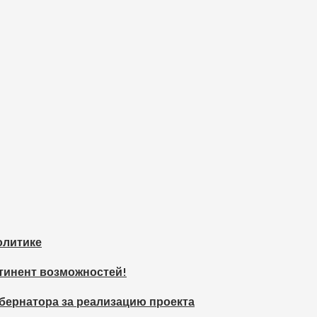
олитике
тинент возможностей!
бернатора за реализацию проекта