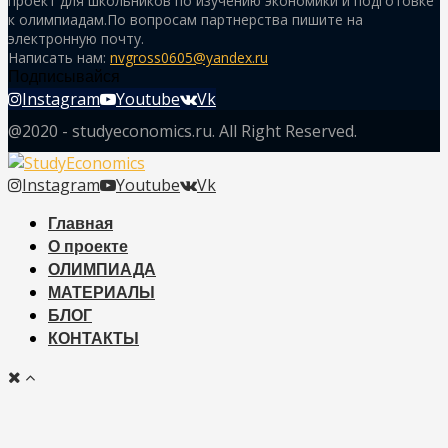
проект для школьников по изучению экономики и подготовке
к олимпиадам.По вопросам партнерства пишите на
электронную почту.
Написать нам:
nvgross0605@yandex.ru
Подписывайся
Instagram
Youtube
Vk
@2020 - studyeconomics.ru. All Right Reserved.
Instagram
Youtube
Vk
Главная
О проекте
ОЛИМПИАДА
МАТЕРИАЛЫ
БЛОГ
КОНТАКТЫ