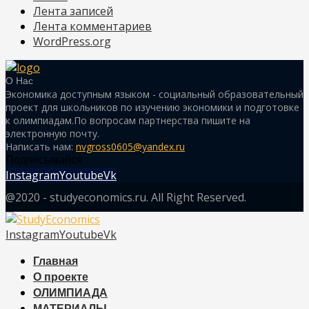
Лента записей
Лента комментариев
WordPress.org
О Нас
Экономика доступным языком - социальный образовательный
проект для школьников по изучению экономики и подготовке
к олимпиадам.По вопросам партнерства пишите на
электронную почту.
Написать нам:
nvgross0605@yandex.ru
Подписывайся
Instagram
Youtube
Vk
@2020 - studyeconomics.ru. All Right Reserved.
Instagram
Youtube
Vk
Главная
О проекте
ОЛИМПИАДА