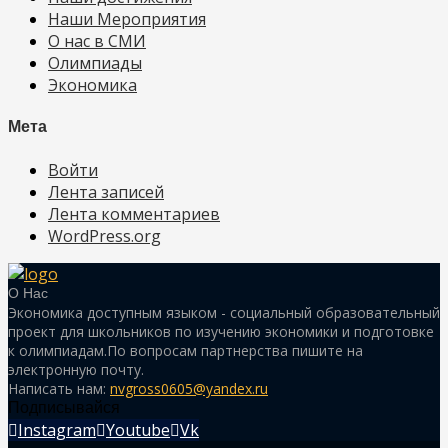
Наши Мероприятия
О нас в СМИ
Олимпиады
Экономика
Мета
Войти
Лента записей
Лента комментариев
WordPress.org
О Нас
Экономика доступным языком - социальный образовательный
проект для школьников по изучению экономики и подготовке
к олимпиадам.По вопросам партнерства пишите на
электронную почту.
Написать нам:
nvgross0605@yandex.ru
Подписывайся
Instagram
Youtube
Vk